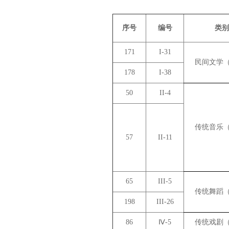
序号
编号
类别
171
I-31
民间文学（
178
I-38
50
II-4
传统音乐（
57
II-11
65
III-5
传统舞蹈（
198
III-26
86
Ⅳ-5
传统戏剧（