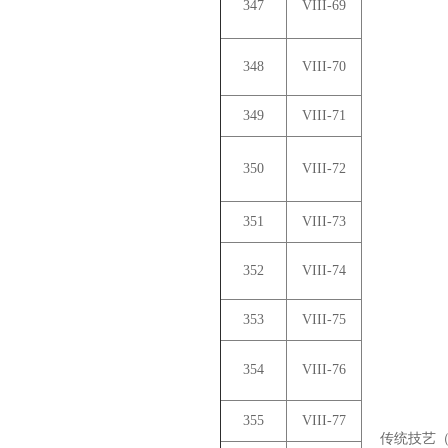
347
VIII-69
348
VIII-70
349
VIII-71
350
VIII-72
351
VIII-73
352
VIII-74
353
VIII-75
354
VIII-76
355
VIII-77
传统技艺（