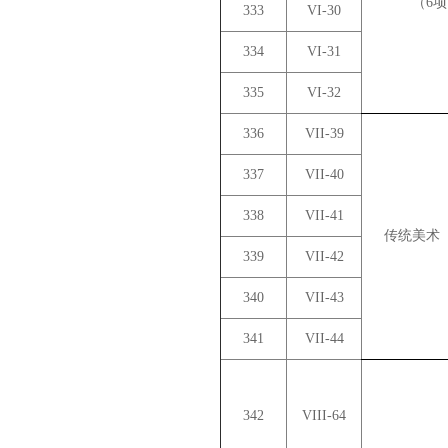
（6
333
VI-30
334
VI-31
335
VI-32
336
VII-39
337
VII-40
338
VII-41
传统美术
339
VII-42
340
VII-43
341
VII-44
342
VIII-64