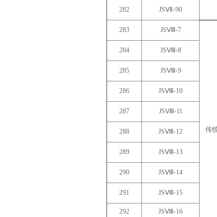
282
JSⅦ-90
283
JSⅧ-7
284
JSⅧ-8
285
JSⅧ-9
286
JSⅧ-10
287
JSⅧ-11
传
288
JSⅧ-12
289
JSⅧ-13
290
JSⅧ-14
291
JSⅧ-15
292
JSⅧ-16