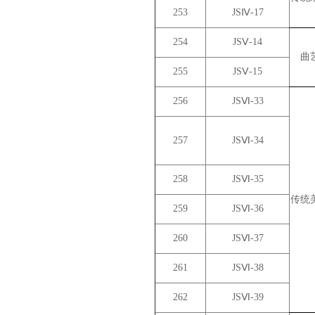
253
JSⅣ-17
254
JSⅤ-14
曲
255
JSⅤ-15
256
JSⅥ-33
257
JSⅥ-34
258
JSⅥ-35
传统
259
JSⅥ-36
260
JSⅥ-37
261
JSⅥ-38
262
JSⅥ-39