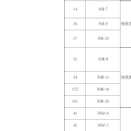
14
JSⅡ-7
16
JSⅡ-9
传统
17
JSⅡ-10
31
JSⅢ-8
34
JSⅢ-11
传统
153
JSⅢ-18
161
JSⅢ-26
41
JSⅣ-4
42
JSⅣ-5