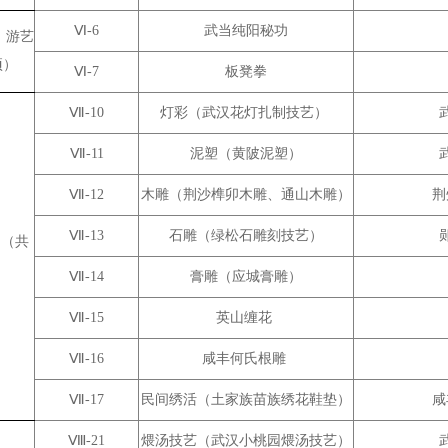
Ⅵ-6
武当纯阳秘功
、游艺
项）
Ⅵ-7
板凳拳
Ⅶ-10
灯彩（武汉花灯扎制技艺）
Ⅶ-11
泥塑（黄陂泥塑）
Ⅶ-12
木雕（荆沙榫卯木雕、通山木雕）
荆
Ⅶ-13
石雕（绿松石雕刻技艺）
 （共
Ⅶ-14
膏雕（应城膏雕）
Ⅶ-15
英山缠花
Ⅶ-16
咸丰何氏根雕
Ⅶ-17
民间绣活（土家族苗族绣花鞋垫）
咸
Ⅷ-21
煨汤技艺（武汉小桃园煨汤技艺）