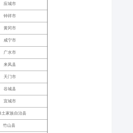
应城市
钟祥市
黄冈市
咸宁市
广水市
来凤县
天门市
谷城县
宜城市
峰土家族自治县
竹山县