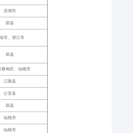
洪湖市
郧县
陆市、潜江市
郧县
市蔡甸区、仙桃市
江陵县
公安县
郧县
仙桃市
仙桃市