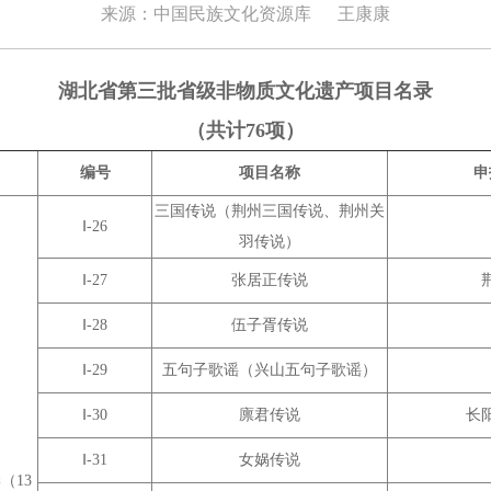
来源：中国民族文化资源库
王康康
湖北省第三批省级非物质文化遗产项目名录
（共计76项）
编号
项目名称
申
三国传说（荆州三国传说、荆州关
Ⅰ-26
羽传说）
Ⅰ-27
张居正传说
Ⅰ-28
伍子胥传说
Ⅰ-29
五句子歌谣（兴山五句子歌谣）
Ⅰ-30
廪君传说
长
Ⅰ-31
女娲传说
（13