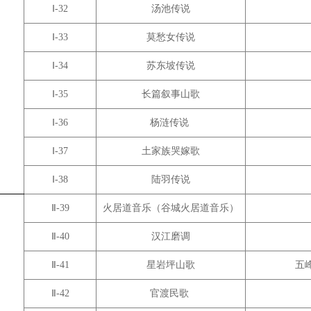
Ⅰ-32
汤池传说
Ⅰ-33
莫愁女传说
Ⅰ-34
苏东坡传说
Ⅰ-35
长篇叙事山歌
Ⅰ-36
杨涟传说
Ⅰ-37
土家族哭嫁歌
Ⅰ-38
陆羽传说
Ⅱ-39
火居道音乐（谷城火居道音乐）
Ⅱ-40
汉江磨调
Ⅱ-41
星岩坪山歌
五
Ⅱ-42
官渡民歌