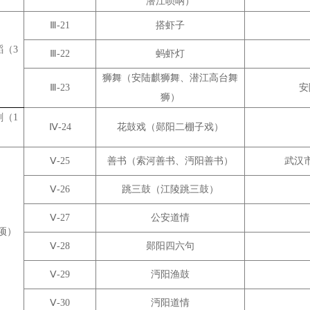
潜江唢呐）
Ⅲ-21
搭虾子
（3
Ⅲ-22
蚂虾灯
狮舞（安陆麒狮舞、潜江高台舞
Ⅲ-23
安
狮）
（1
Ⅳ-24
花鼓戏（郧阳二棚子戏）
Ⅴ-25
善书（索河善书、沔阳善书）
武汉
Ⅴ-26
跳三鼓（江陵跳三鼓）
Ⅴ-27
公安道情
项）
Ⅴ-28
郧阳四六句
Ⅴ-29
沔阳渔鼓
Ⅴ-30
沔阳道情