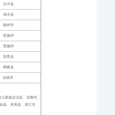
沙洋县
浠水县
随州市
恩施州
恩施州
宣恩县
鹤峰县
仙桃市
峰土家族自治县、宜都市、
始县、来凤县、潜江市