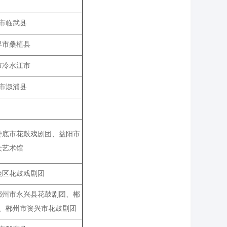
市临武县
界市桑植县
市冷水江市
市溆浦县
娄底市花鼓戏剧团、益阳市
众艺术馆
陵区花鼓戏剧团
郴州市永兴县花鼓剧团、郴
、郴州市资兴市花鼓剧团