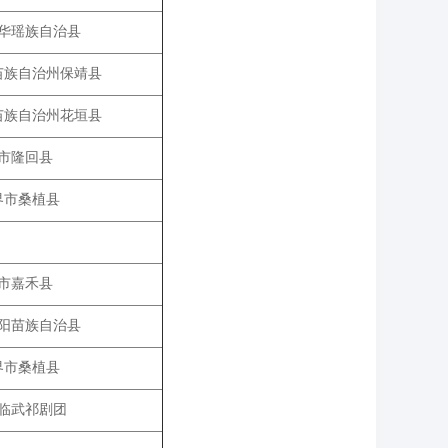
华瑶族自治县
苗族自治州保靖县
苗族自治州花垣县
市隆回县
界市桑植县
市嘉禾县
阳苗族自治县
界市桑植县
临武祁剧团