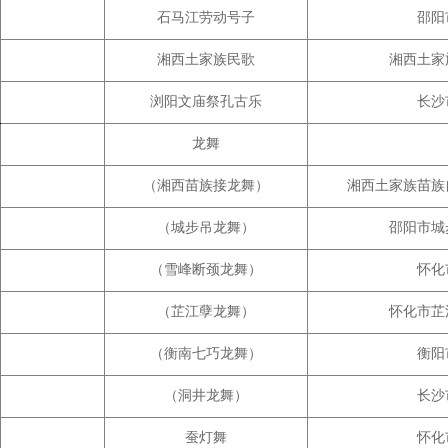
石马江劳动号子
邵阳
湘西土家族民歌
湘西土家
浏阳文庙祭孔古乐
长沙
龙舞
（湘西苗族接龙舞）
湘西土家族苗族
（城步吊龙舞）
邵阳市城
（雪峰断颈龙舞）
怀化
（芷江孽龙舞）
怀化市芷
（衡南七巧龙舞）
衡阳
（洞井龙舞）
长沙
蚕灯舞
怀化