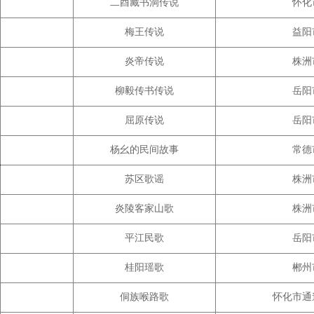
二酉藏书洞传说
怀化
梅王传说
益阳
炎帝传说
株洲
柳毅传书传说
岳阳
屈原传说
岳阳
杨幺的民间故事
常德
苏区歌谣
株洲
炎陵客家山歌
株洲
平江民歌
岳阳
桂阳瑶歌
郴州
侗族喉路歌
怀化市通