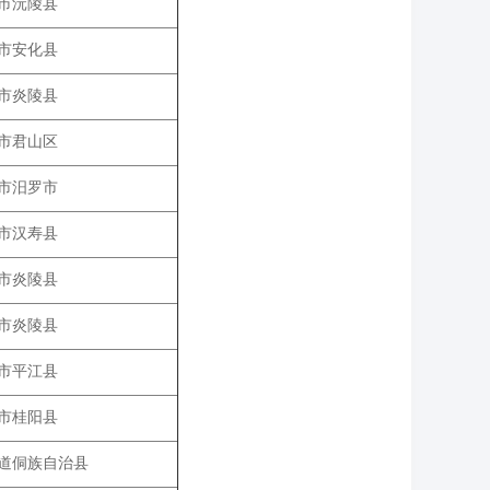
市沅陵县
市安化县
市炎陵县
市君山区
市汨罗市
市汉寿县
市炎陵县
市炎陵县
市平江县
市桂阳县
道侗族自治县