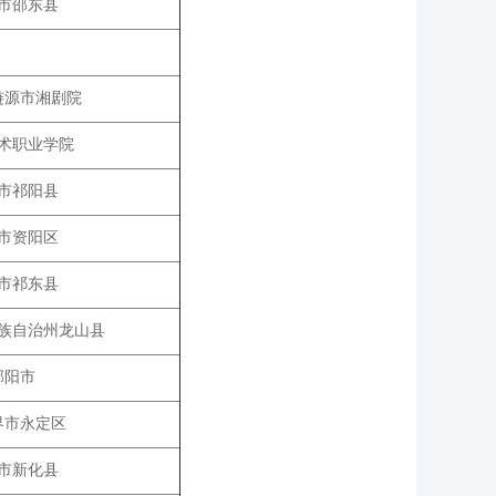
市邵东县
涟源市湘剧院
术职业学院
市祁阳县
市资阳区
市祁东县
族自治州龙山县
邵阳市
界市永定区
市新化县