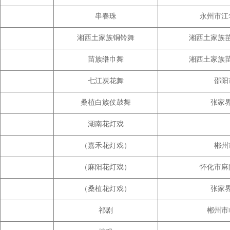
串春珠
永州市江
湘西土家族铜铃舞
湘西土家族
苗族绺巾舞
湘西土家族
七江炭花舞
邵阳
桑植白族仗鼓舞
张家
湖南花灯戏
（嘉禾花灯戏）
郴州
（麻阳花灯戏）
怀化市麻
（桑植花灯戏）
张家
祁剧
郴州市