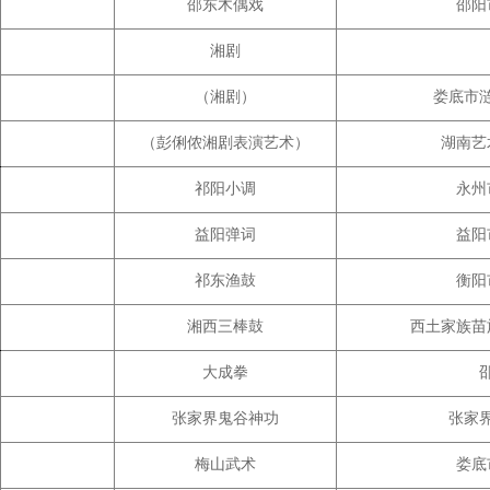
邵东木偶戏
邵阳
湘剧
（湘剧）
娄底市
（彭俐侬湘剧表演艺术）
湖南艺
祁阳小调
永州
益阳弹词
益阳
祁东渔鼓
衡阳
湘西三棒鼓
西土家族苗
大成拳
张家界鬼谷神功
张家
梅山武术
娄底