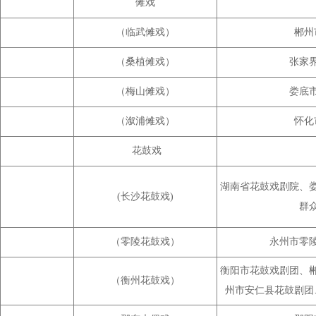
傩戏
（临武傩戏）
郴州
（桑植傩戏）
张家
（梅山傩戏）
娄底
（溆浦傩戏）
怀化
花鼓戏
湖南省花鼓戏剧院、
(长沙花鼓戏)
群
（零陵花鼓戏）
永州市零
衡阳市花鼓戏剧团、
（衡州花鼓戏）
州市安仁县花鼓剧团