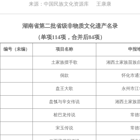
来源：中国民族文化资源库
王康康
湖南省第二批省级非物质文化遗产名录
（单项114项，合并后84项）
编号（未编）
项目名称
申报
土家族摆手歌
湘西土家族苗族
侗款
怀化市通
盘王大歌
永州市江
盘瓠与辛女传说
湘西土家族
桩巴龙传说
常德
宋玉传说
常德