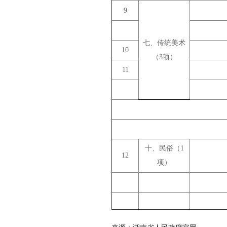
9
七、传统美术
10
（3项）
11
十、民俗（1
12
项）