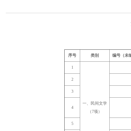
序号
类别
编号（未
1
2
3
一、民间文学
4
（7项）
5