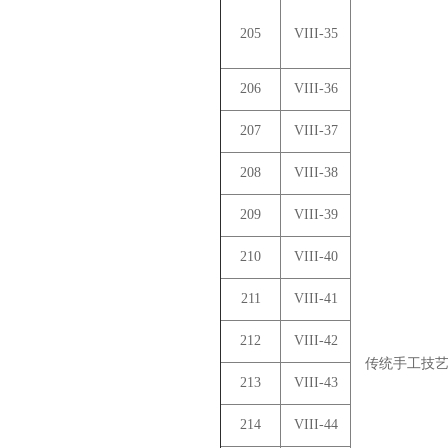
205
VIII-35
206
VIII-36
207
VIII-37
208
VIII-38
209
VIII-39
210
VIII-40
211
VIII-41
212
VIII-42
传统手工技
213
VIII-43
214
VIII-44