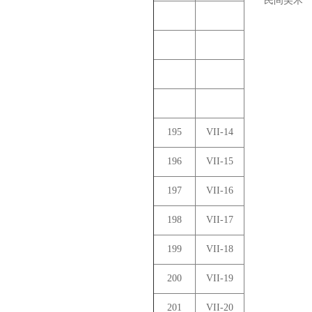
民间美术
195
VII-14
196
VII-15
197
VII-16
198
VII-17
199
VII-18
200
VII-19
201
VII-20