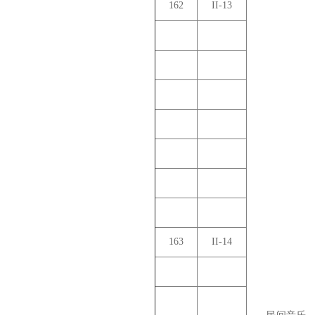
162
II-13
163
II-14