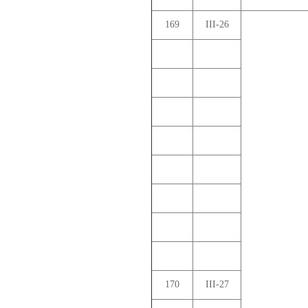
169
III-26
170
III-27