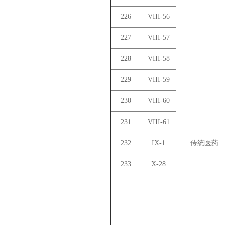
226
VIII-56
227
VIII-57
228
VIII-58
229
VIII-59
230
VIII-60
231
VIII-61
232
IX-1
传统医药
233
X-28