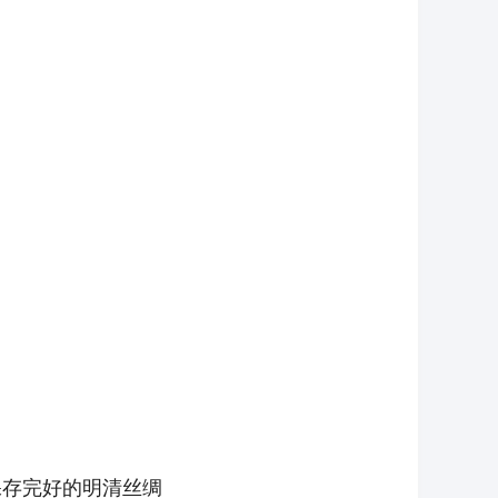
的明清丝绸