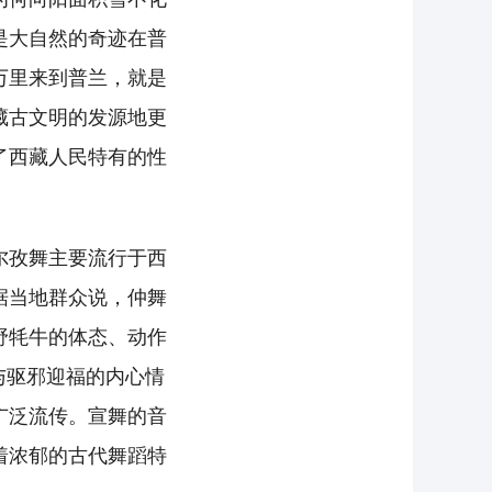
是大自然的奇迹在普
万里来到普兰，就是
藏古文明的发源地更
了西藏人民特有的性
尔孜舞主要流行于西
据当地群众说，仲舞
野牦牛的体态、动作
与驱邪迎福的内心情
广泛流传。宣舞的音
着浓郁的古代舞蹈特