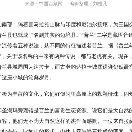
来源：中国西藏网
编辑整理：刘维凡
部，隔着喜马拉雅山脉与印度和尼泊尔接壤，为三国
兰县也就成了名副其实的边境县。“普兰”二字是藏语音译
中流传着五种说法，从不同的特征描述着普兰。据《普兰
卡”，关于该名称的由来有两种传说，都与老虎有关。现在
普兰县城周围为达拉卡，而古老的达拉卡城堡遗迹仍然矗
于这座小城的沧桑岁月。
为丰富的文化，它们好似阿里高原上的颗颗珍珠，闪
湖玛旁雍错是普兰的富贵生态资源。说它们是大自然
旅客，他们无不为大自然这样的杰作而感慨。一位来自拉
如此奇特，比如山的形状、山体上雪与岩石构成的图案，