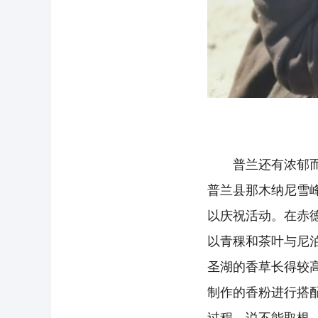
图为普
普兰还有浓郁而独
普兰县那木纳尼雪
以庆祝活动。在赤
以青稞和茶叶与尼
圣湖的香草长得较
制作的香粉进行搭