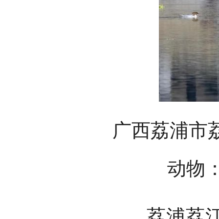
广西荔浦市
动物
荔浦荔江国