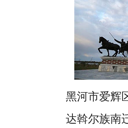
黑河市爱辉
达斡尔族南