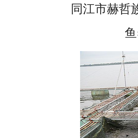
同江市赫哲
鱼