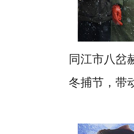
同江市八岔
冬捕节，带