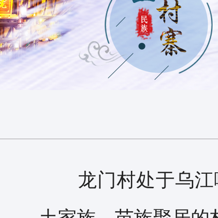
龙门村处于乌江喀
土家族、苗族聚居的村寨