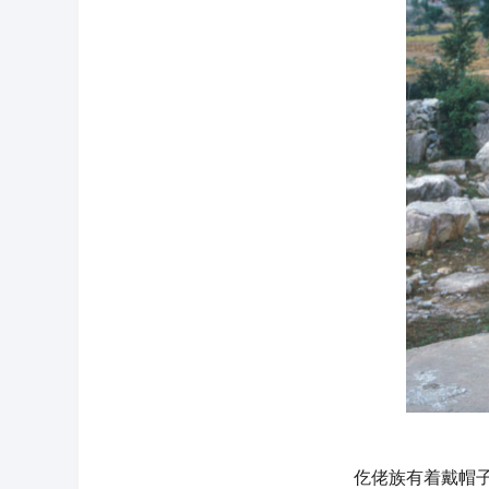
仡佬族有着戴帽子的