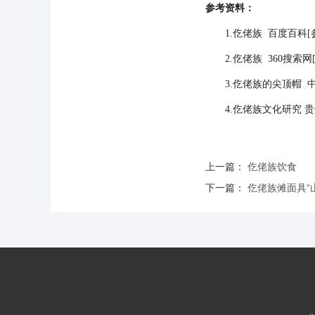
参考资料：
1.仡佬族 百度百科[参考
2.仡佬族 360搜索网[参
3.仡佬族的尖顶帽 中国
4.仡佬族文化研究 贵州
上一篇：
仡佬族饮食
下一篇：
仡佬族傩面具“