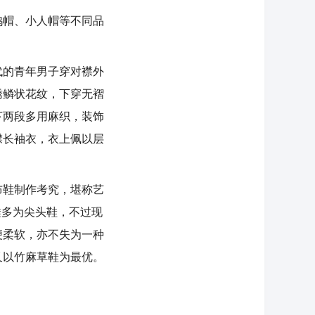
帽、小人帽等不同品
的青年男子穿对襟外
绣鳞状花纹，下穿无褶
下两段多用麻织，装饰
襟长袖衣，衣上佩以层
鞋制作考究，堪称艺
鞋多为尖头鞋，不过现
便柔软，亦不失为一种
又以竹麻草鞋为最优。