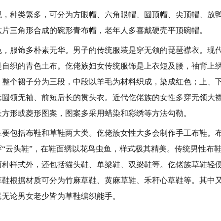
种类繁多，可分为方眼帽、六角眼帽、圆顶帽、尖顶帽、放鸭
六片三角形合成的碗形青布帽，老年人多喜戴硬壳平顶碗帽。
服饰多朴素无华。男子的传统服装是穿无领的琵琶襟衣。现代
是自织的青色土布。仡佬族妇女传统服饰是上衣短及腰，袖背上
：整个裙子分为三段，中段以羊毛为材料织成，染成红色；上、
套圆领无袖、前短后长的贯头衣。近代仡佬族的女性多穿无领大
长方形或菱形图案，图案多采用蜡染和彩绣等方法勾勒。
包括布鞋和草鞋两大类。仡佬族女性大多会制作手工布鞋。布
穿“云头鞋”，在鞋面绣以花鸟虫鱼，样式极其精美。传统男性布
两种样式外，还包括猫头鞋、单梁鞋、双梁鞋等。仡佬族草鞋轻
草鞋根据材质可分为竹麻草鞋、黄麻草鞋、禾秆心草鞋等。其中
民无论男女老少皆为草鞋编织能手。