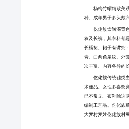
杨梅竹帽精致美观，
种。成年男子多头戴
仡佬族崇尚深青色，
衣及长裤，其衣料都
长桶裙。裙子有讲究
青、白两色条纹。外
次丰富、内容各异的
仡佬族传统鞋类主要
术佳品。女性多喜欢
已不常见。布鞋除这
编制工艺品。仡佬族
大罗村罗姓仡佬族村