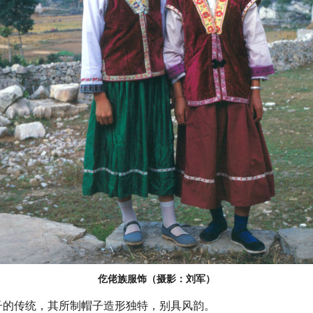
仡佬族服饰（摄影：刘军）
传统，其所制帽子造形独特，别具风韵。