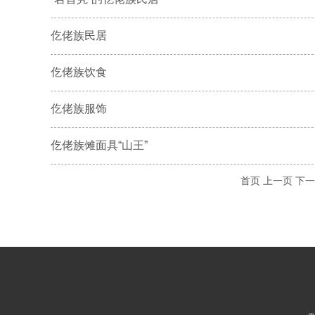
仡佬族民居
仡佬族饮食
仡佬族服饰
仡佬族傩面具“山王”
首页
上一页
下一