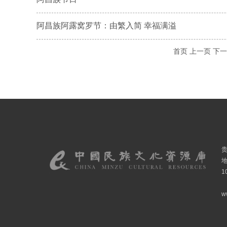
阿昌族阿露窝罗节：由繁入简 幸福满溢
首页
上一页
下一
1
w